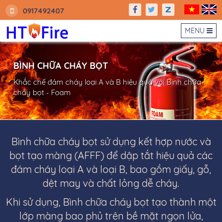
0917492407
MENU
BÌNH CHỮA CHÁY BỌT
Khắc chế đám cháy loại A và B hiệu quả với Bình chữa
cháy bọt - Foam
Bình chữa cháy bọt sử dụng kết hợp nước và
bọt tạo màng (AFFF) để dập tắt hiệu quả các
đám cháy loại A và loại B, bao gồm giấy, gỗ,
dệt may và chất lỏng dễ cháy.
Khi sử dụng, Bình chữa cháy bọt tạo thành một
lớp màng bao phủ trên bề mặt ngọn lửa,