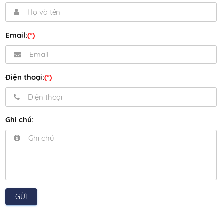
Email:
(*)
Điện thoại:
(*)
Ghi chú:
GỬI