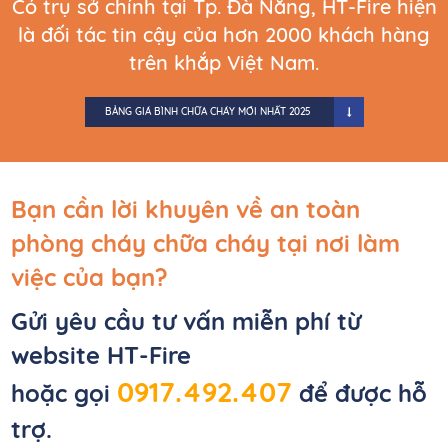
Có trụ sở chính tại Tp. Đà Nẵng, HT-Fire hiện
là đối tác tin cậy của hơn 2000 khách hàng
trên khắp Việt Nam.
BẢNG GIÁ BÌNH CHỮA CHÁY MỚI NHẤT 2025
Bạn cần lời khuyên về an toàn
phòng cháy chữa cháy tại nơi làm
việc của bạn?
Gửi yêu cầu tư vấn miễn phí từ
website HT-Fire
0
917.492.407
hoặc gọi
để được hỗ
trợ.