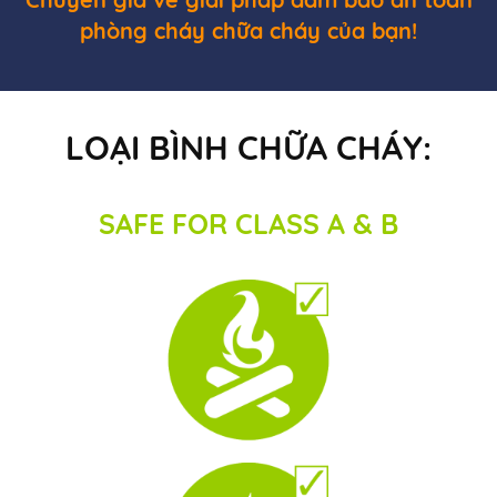
phòng cháy chữa cháy của bạn!
LOẠI BÌNH CHỮA CHÁY:
SAFE FOR CLASS A & B